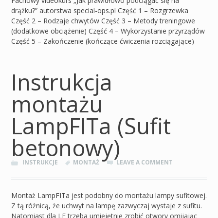
Fachowy videokurs „Jak prawidłowo podciągać się na
drążku?” autorstwa special-ops.pl Część 1 – Rozgrzewka
Część 2 – Rodzaje chwytów Część 3 – Metody treningowe
(dodatkowe obciążenie) Część 4 – Wykorzystanie przyrządów
Część 5 – Zakończenie (kończące ćwiczenia rozciągające)
Instrukcja
montażu
LampFITa (Sufit
betonowy)
INSTRUKCJE
MONTAŻ
LEAVE A COMMENT
Montaż LampFITa jest podobny do montażu lampy sufitowej.
Z tą różnicą, że uchwyt na lampę zazwyczaj wystaje z sufitu.
Natomiast dla LF trzeba umiejętnie zrobić otwory omijając