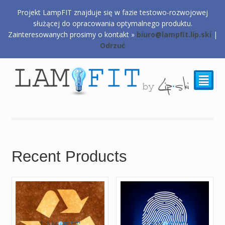
Projekt LampFIT znajduje się w fazie testowo-rozwojowej
0,00
zł
służącej do opracowania optymalnego produktu.
Zainteresowanych prosimy o kontakt »
biuro@lampfit.lip.ski
|
Odrzuć
²
Recent Products