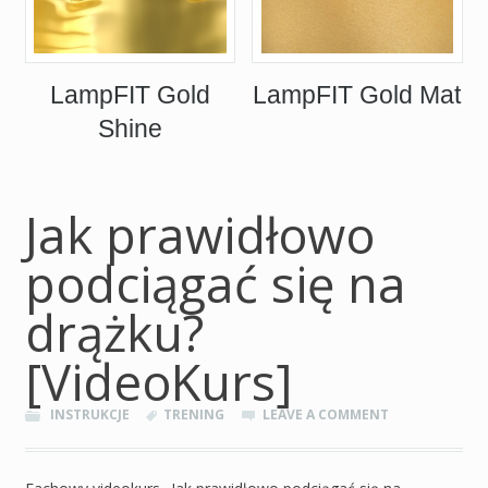
LampFIT Gold
LampFIT Gold Mat
Shine
Jak prawidłowo
podciągać się na
drążku?
[VideoKurs]
INSTRUKCJE
TRENING
LEAVE A COMMENT