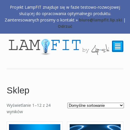
Projekt LampFIT znajduje się w fazie testowo-rozwojowej
0,00
zł
służącej do opracowania optymalnego produktu.
Zainteresowanych prosimy o kontakt »
biuro@lampfit.lip.ski
|
Odrzuć
²
Sklep
Wyświetlanie 1–12 z 24
wyników