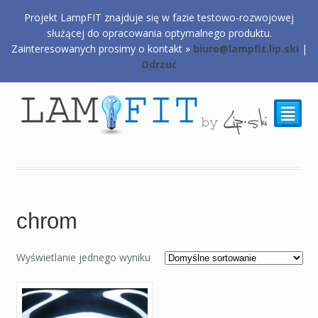
Projekt LampFIT znajduje się w fazie testowo-rozwojowej
0,00
zł
służącej do opracowania optymalnego produktu.
Zainteresowanych prosimy o kontakt »
biuro@lampfit.lip.ski
|
Odrzuć
²
chrom
Wyświetlanie jednego wyniku